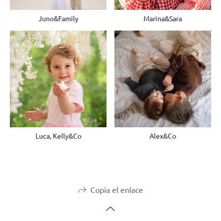
Juno&Family
Marina&Sara
Luca, Kelly&Co
Alex&Co
Copia el enlace