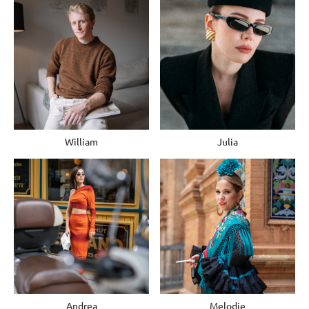
William
Julia
Andrea
Melodie