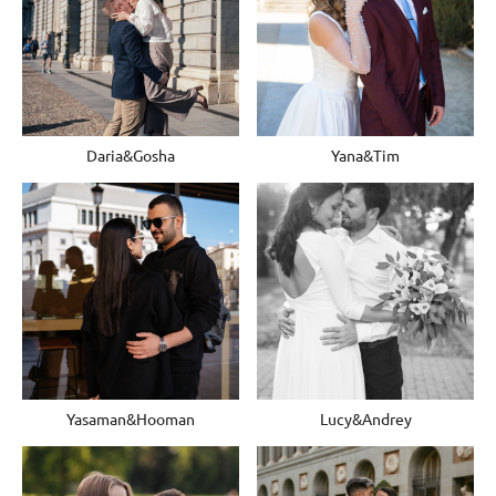
Daria&Gosha
Yana&Tim
Yasaman&Hooman
Lucy&Andrey